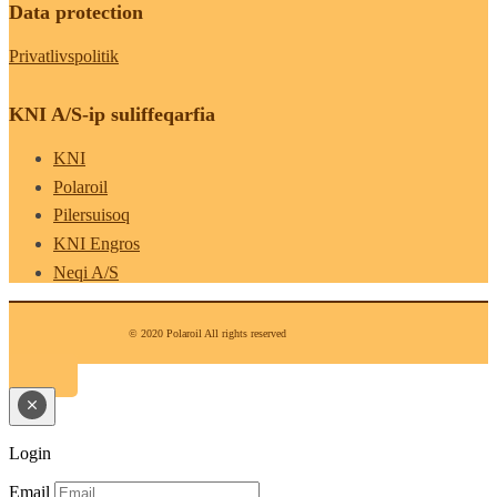
Data protection
Privatlivspolitik
KNI A/S-ip suliffeqarfia
KNI
Polaroil
Pilersuisoq
KNI Engros
Neqi A/S
© 2020 Polaroil All rights reserved
Login
Email