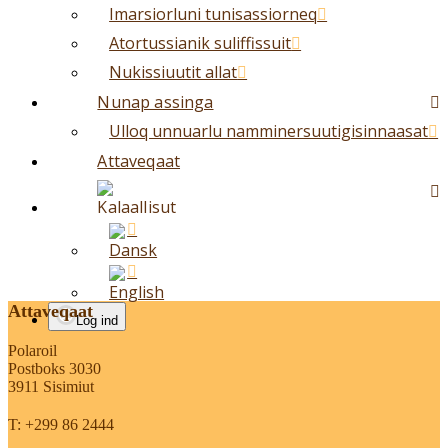
Imarsiorluni tunisassiorneq
Atortussianik suliffissuit
Nukissiuutit allat
Nunap assinga
Ulloq unnuarlu namminersuutigisinnaasat
Attaveqaat
Attaveqaat
Log ind
Polaroil
Postboks 3030
3911 Sisimiut
T: +299 86 2444