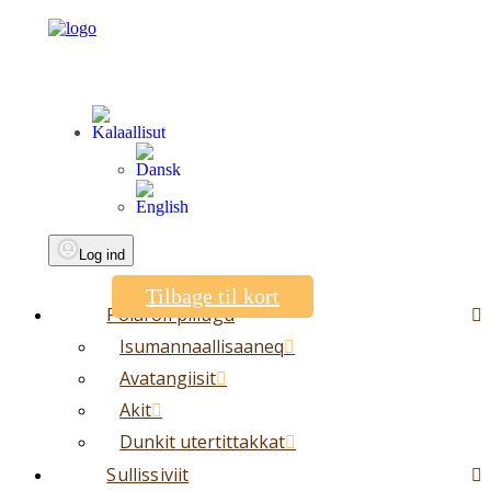
Log ind
Tilbage til kort
Polaroil pillugu
Isumannaallisaaneq
Avatangiisit
Akit
Dunkit utertittakkat
Sullissiviit