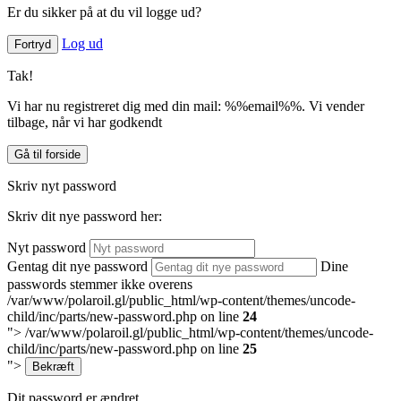
Er du sikker på at du vil logge ud?
Log ud
Fortryd
Tak!
Vi har nu registreret dig med din mail: %%email%%. Vi vender
tilbage, når vi har godkendt
Gå til forside
Skriv nyt password
Skriv dit nye password her:
Nyt password
Gentag dit nye password
Dine
passwords stemmer ikke overens
/var/www/polaroil.gl/public_html/wp-content/themes/uncode-
child/inc/parts/new-password.php on line
24
">
/var/www/polaroil.gl/public_html/wp-content/themes/uncode-
child/inc/parts/new-password.php on line
25
">
Bekræft
Dit password er ændret