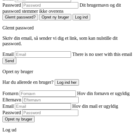
Password
Dit brugernavn og dit
password stemmer ikke overens
Glemt password?
Opret ny bruger
Log ind
Glemt password
Skriv din email, så sender vi dig et link, som kan nulstille dit
password.
Email
There is no user with this email
Send
Opret ny bruger
Har du allerede en bruger?
Log ind her
Fornavn
Hov din fornavn er ugyldig
Efternavn
Email
Hov din mail er ugyldig
Password
Opret ny bruger
Log ud