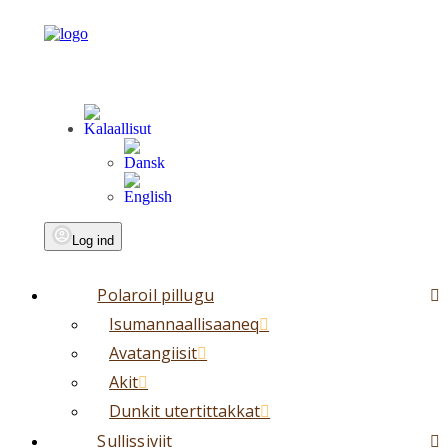
Log ind
Polaroil pillugu
Isumannaallisaaneq
Avatangiisit
Akit
Dunkit utertittakkat
Sullissiviit