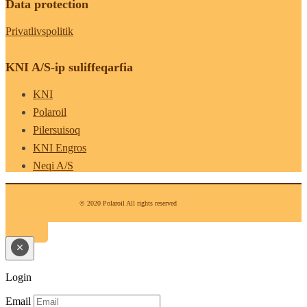
Data protection
Privatlivspolitik
KNI A/S-ip suliffeqarfia
KNI
Polaroil
Pilersuisoq
KNI Engros
Neqi A/S
© 2020 Polaroil All rights reserved
Login
Email