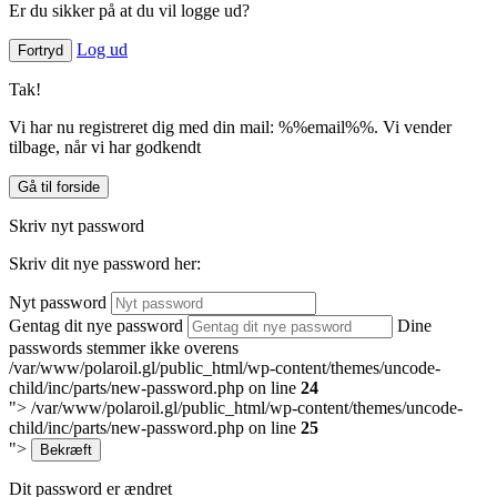
Er du sikker på at du vil logge ud?
Log ud
Fortryd
Tak!
Vi har nu registreret dig med din mail: %%email%%. Vi vender
tilbage, når vi har godkendt
Gå til forside
Skriv nyt password
Skriv dit nye password her:
Nyt password
Gentag dit nye password
Dine
passwords stemmer ikke overens
/var/www/polaroil.gl/public_html/wp-content/themes/uncode-
child/inc/parts/new-password.php on line
24
">
/var/www/polaroil.gl/public_html/wp-content/themes/uncode-
child/inc/parts/new-password.php on line
25
">
Bekræft
Dit password er ændret