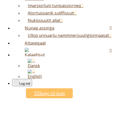
Imarsiorluni tunisassiorneq
Atortussianik suliffissuit
Nukissiuutit allat
Nunap assinga
Ulloq unnuarlu namminersuutigisinnaasat
Attaveqaat
Log ind
Tilbage til kort