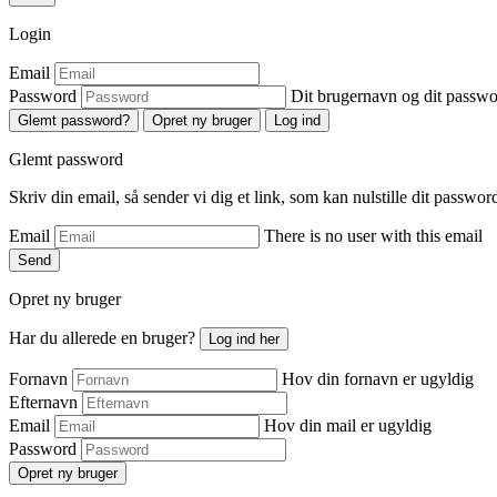
Login
Email
Password
Dit brugernavn og dit passw
Glemt password?
Opret ny bruger
Log ind
Glemt password
Skriv din email, så sender vi dig et link, som kan nulstille dit passwor
Email
There is no user with this email
Send
Opret ny bruger
Har du allerede en bruger?
Log ind her
Fornavn
Hov din fornavn er ugyldig
Efternavn
Email
Hov din mail er ugyldig
Password
Opret ny bruger