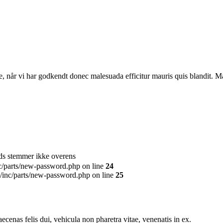
 når vi har godkendt donec malesuada efficitur mauris quis blandit. Mae
s stemmer ikke overens
c/parts/new-password.php on line
24
/inc/parts/new-password.php on line
25
cenas felis dui, vehicula non pharetra vitae, venenatis in ex.