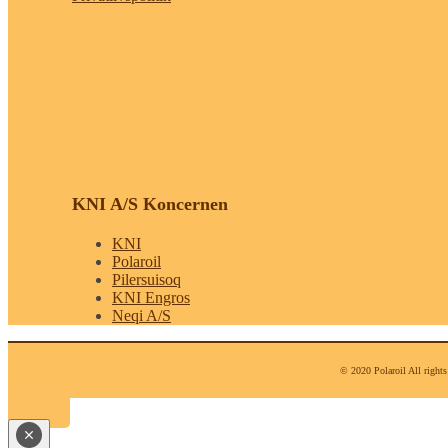
KNI A/S Koncernen
KNI
Polaroil
Pilersuisoq
KNI Engros
Neqi A/S
© 2020 Polaroil All rights