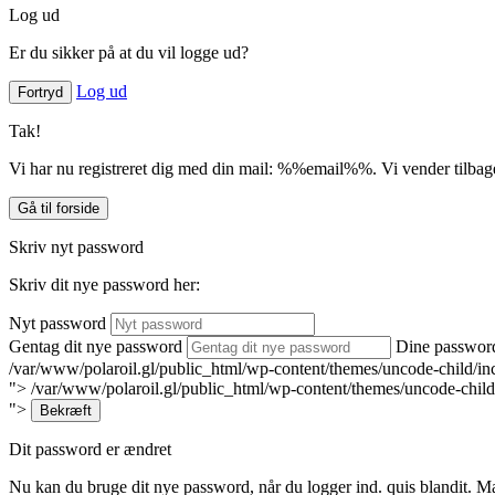
Log ud
Er du sikker på at du vil logge ud?
Log ud
Fortryd
Tak!
Vi har nu registreret dig med din mail: %%email%%. Vi vender tilbage,
Gå til forside
Skriv nyt password
Skriv dit nye password her:
Nyt password
Gentag dit nye password
Dine password
/var/www/polaroil.gl/public_html/wp-content/themes/uncode-child/in
">
/var/www/polaroil.gl/public_html/wp-content/themes/uncode-child
">
Bekræft
Dit password er ændret
Nu kan du bruge dit nye password, når du logger ind. quis blandit. Mae