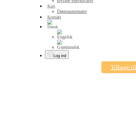
Øvrige energivarer
Kort
Døgnautomater
Kontakt
Log ind
Tilbage ti